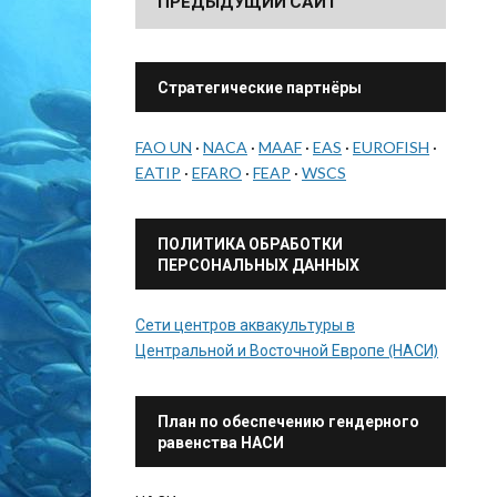
ПРЕДЫДУЩИЙ САЙТ
Стратегические партнёры
FAO UN
·
NACA
·
MAAF
·
EAS
·
EUROFISH
·
EATIP
·
EFARO
·
FEAP
·
WSCS
ПОЛИТИКА ОБРАБОТКИ
ПЕРСОНАЛЬНЫХ ДАННЫХ
Сети центров аквакультуры в
Центральной и Восточной Европе (НАСИ)
План по обеспечению гендерного
равенства НАСИ