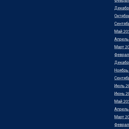
Феврал
Декабр
Октябр
Сентяб
Май 20
Апрель
Март 2
Феврал
Декабр
Ноябрь
Сентяб
Июль 2
Июнь 2
Май 20
Апрель
Март 2
Феврал