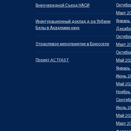
Октябр
Внеочередной Съезд НАСИ
Март 2
Январь
Инаугурационный доклад д-ра Урбани
Белы в Академии наук
Декабр
Октябр
Отраслевое мероприятие в Брюсселе
Март 2
Октябр
Проект ACTFAST
Май 20
Январь
Июнь 2
Май 20
Ноябрь
Сентяб
Июль 2
Май 20
Март 2