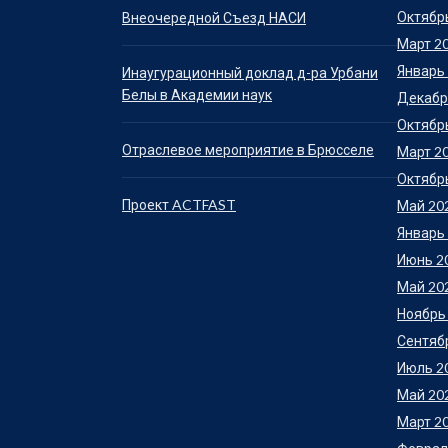
Октябр
Внеочередной Съезд НАСИ
Март 2
Январь
Инаугурационный доклад д-ра Урбани
Белы в Академии наук
Декабр
Октябр
Отраслевое мероприятие в Брюсселе
Март 2
Октябр
Проект ACTFAST
Май 20
Январь
Июнь 2
Май 20
Ноябрь
Сентяб
Июль 2
Май 20
Март 2