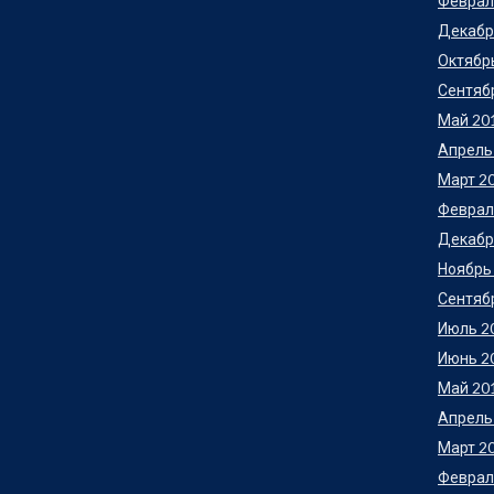
Феврал
Декабр
Октябр
Сентяб
Май 20
Апрель
Март 2
Феврал
Декабр
Ноябрь
Сентяб
Июль 2
Июнь 2
Май 20
Апрель
Март 2
Феврал