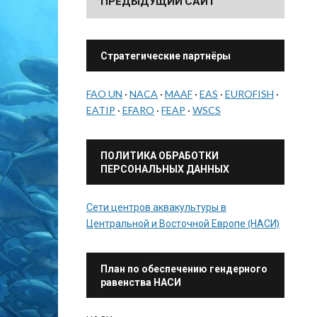
ПРЕДЫДУЩИЙ САЙТ
Стратегические партнёры
FAO UN
·
NACA
·
MAAF
·
EAS
·
EUROFISH
·
EATIP
·
EFARO
·
FEAP
·
WSCS
ПОЛИТИКА ОБРАБОТКИ
ПЕРСОНАЛЬНЫХ ДАННЫХ
Сети центров аквакультуры в
Центральной и Восточной Европе (НАСИ)
План по обеспечению гендерного
равенства НАСИ