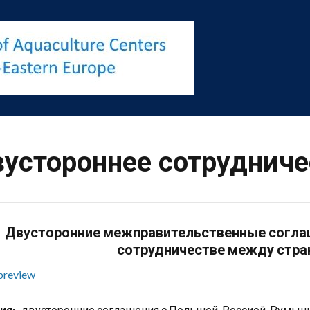
устороннее сотрудниче
Двусторонние межправительственные соглаш
сотрудничестве между стра
preview
ия:
двусторонние соглашения с Польшей, Россией, Румыние