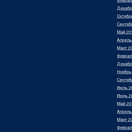
Феврал
Декабр
Октябр
Сентяб
Май 20
Апрель
Март 2
Феврал
Декабр
Ноябрь
Сентяб
Июль 2
Июнь 2
Май 20
Апрель
Март 2
Феврал