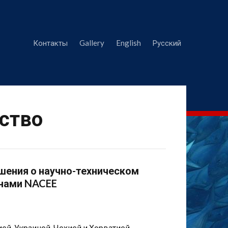
Контакты
Gallery
English
Русский
ство
ения о научно-техническом
нами NACEE
й, Украиной, Чехией и Хорватией.