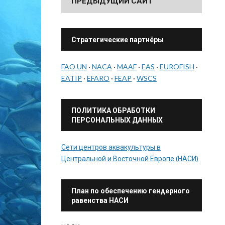
ПРЕДЫДУЩИЙ САЙТ
Стратегические партнёры
FAO UN
·
NACA
·
MAAF
·
EAS
·
EUROFISH
·
EATIP
·
EFARO
·
FEAP
·
WSCS
ПОЛИТИКА ОБРАБОТКИ
ПЕРСОНАЛЬНЫХ ДАННЫХ
Сети центров аквакультуры в
Центральной и Восточной Европе (НАСИ)
План по обеспечению гендерного
равенства НАСИ