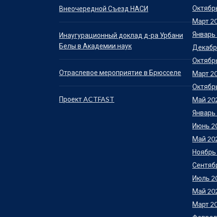
Октябр
Внеочередной Съезд НАСИ
Март 2
Январь
Инаугурационный доклад д-ра Урбани
Белы в Академии наук
Декабр
Октябр
Отраслевое мероприятие в Брюсселе
Март 2
Октябр
Проект ACTFAST
Май 20
Январь
Июнь 2
Май 20
Ноябрь
Сентяб
Июль 2
Май 20
Март 2