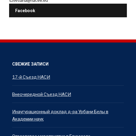
szvetlana@nacee.eu
Facebook
СВЕЖИЕ ЗАПИСИ
17-й Съезд НАСИ
Внеочередной Съезд НАСИ
Инаугурационный доклад д-ра Урбани Белы в
Академии наук
Отраслевое мероприятие в Брюсселе