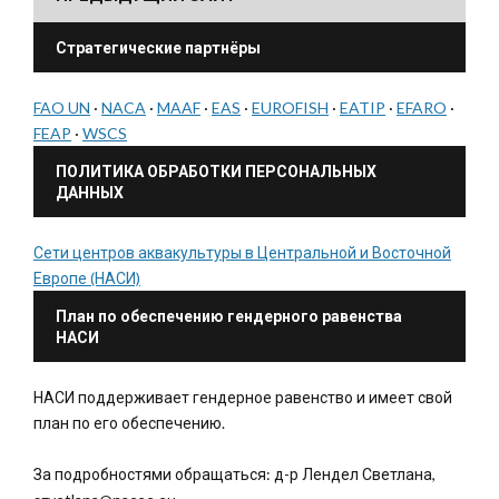
Стратегические партнёры
FAO UN
·
NACA
·
MAAF
·
EAS
·
EUROFISH
·
EATIP
·
EFARO
·
FEAP
·
WSCS
ПОЛИТИКА ОБРАБОТКИ ПЕРСОНАЛЬНЫХ
ДАННЫХ
Сети центров аквакультуры в Центральной и Восточной
Европе (НАСИ)
План по обеспечению гендерного равенства
НАСИ
НАСИ поддерживает гендерное равенство и имеет свой
план по его обеспечению.
За подробностями обращаться: д-р Лендел Светлана,