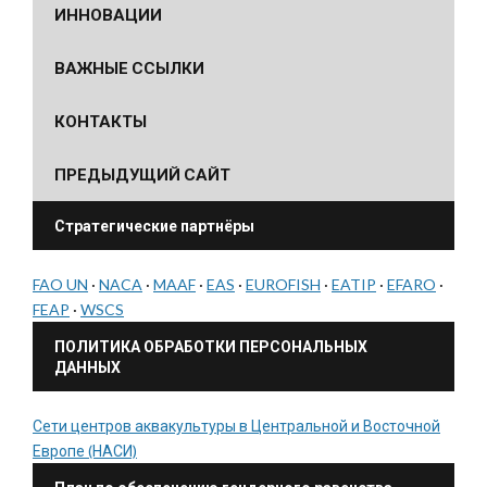
ИННОВАЦИИ
ВАЖНЫЕ ССЫЛКИ
КОНТАКТЫ
ПРЕДЫДУЩИЙ САЙТ
Стратегические партнёры
FAO UN
·
NACA
·
MAAF
·
EAS
·
EUROFISH
·
EATIP
·
EFARO
·
FEAP
·
WSCS
ПОЛИТИКА ОБРАБОТКИ ПЕРСОНАЛЬНЫХ
ДАННЫХ
Сети центров аквакультуры в Центральной и Восточной
Европе (НАСИ)