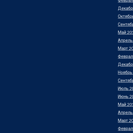
Феврал
Декабр
Октябр
Сентяб
Май 20
Апрель
Март 2
Феврал
Декабр
Ноябрь
Сентяб
Июль 2
Июнь 2
Май 20
Апрель
Март 2
Феврал