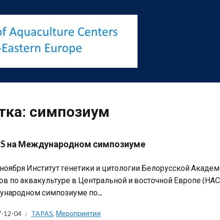
тка:
симпозиум
S на Международном симпозиуме
 ноября Институт генетики и цитологии Белорусской Академ
ов по аквакультуре в Центральной и восточной Европе (НАС
народном симпозиуме по...
-12-04
TAPAS
,
Мероприятия