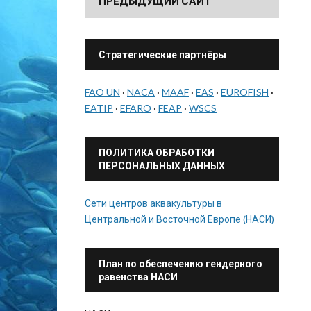
ПРЕДЫДУЩИЙ САЙТ
Стратегические партнёры
FAO UN
·
NACA
·
MAAF
·
EAS
·
EUROFISH
·
EATIP
·
EFARO
·
FEAP
·
WSCS
ПОЛИТИКА ОБРАБОТКИ
ПЕРСОНАЛЬНЫХ ДАННЫХ
Сети центров аквакультуры в
Центральной и Восточной Европе (НАСИ)
План по обеспечению гендерного
равенства НАСИ