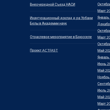
Октябр
Внеочередной Съезд НАСИ
Март 2
Январь
Инаугурационный доклад д-ра Урбани
Белы в Академии наук
Декабр
Октябр
Отраслевое мероприятие в Брюсселе
Март 2
Октябр
Проект ACTFAST
Май 20
Январь
Июнь 2
Май 20
Ноябрь
Сентяб
Июль 2
Май 20
Март 2